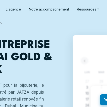
L'agence
Notre accompagnement
Ressources
rk
NTREPRISE
I GOLD &
‹
K
LUN
MAR
27
28
pour la bijouterie, le
3
4
stré par JAFZA depuis
10
11
alerie retail rénovée fin
17
18
R
24
25
r Dubai Municipality.