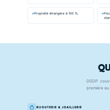
Propriété étrangère à 100 %
Fis
sta
QU
DGDP couvre
première au 
BIJOUTERIE & JOAILLERIE