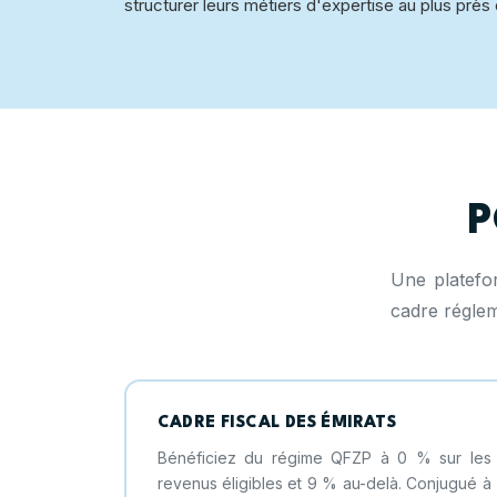
structurer leurs métiers d'expertise au plus près 
P
Une platefor
cadre régle
CADRE FISCAL DES ÉMIRATS
Bénéficiez du régime QFZP à 0 % sur les
revenus éligibles et 9 % au-delà. Conjugué à