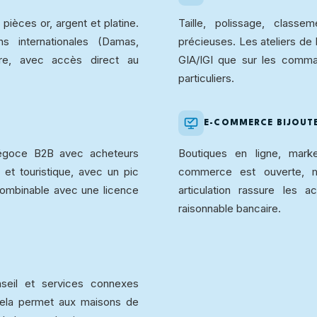
 pièces or, argent et platine.
Taille, polissage, clas
ns internationales (Damas,
précieuses. Les ateliers de l
re, avec accès direct au
GIA/IGI que sur les comman
particuliers.
E-COMMERCE BIJOUTE
 négoce B2B avec acheteurs
Boutiques en ligne, mark
 et touristique, avec un pic
commerce est ouverte, mai
 Combinable avec une licence
articulation rassure les ac
raisonnable bancaire.
onseil et services connexes
 Cela permet aux maisons de