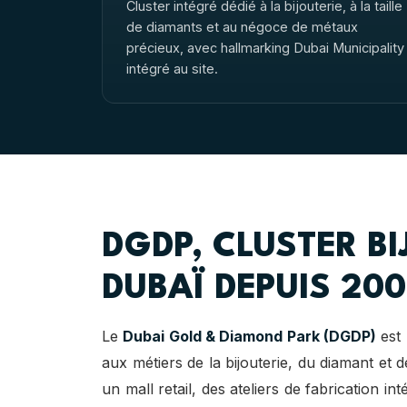
Cluster intégré dédié à la bijouterie, à la taille
de diamants et au négoce de métaux
précieux, avec hallmarking Dubai Municipality
intégré au site.
DGDP, CLUSTER BI
DUBAÏ DEPUIS 200
Le
Dubai Gold & Diamond Park (DGDP)
est 
aux métiers de la bijouterie, du diamant et
un mall retail, des ateliers de fabrication i