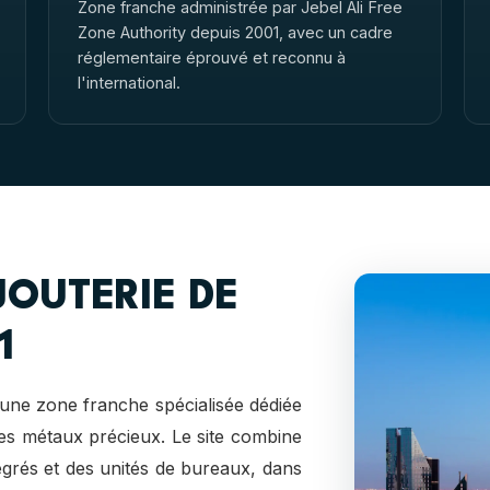
Zone franche administrée par Jebel Ali Free
Zone Authority depuis 2001, avec un cadre
réglementaire éprouvé et reconnu à
l'international.
JOUTERIE DE
1
une zone franche spécialisée dédiée
 des métaux précieux. Le site combine
ntégrés et des unités de bureaux, dans