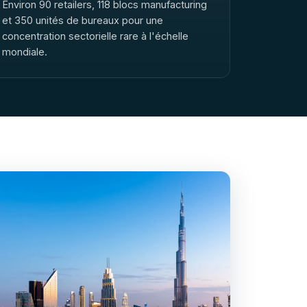
Environ 90 retailers, 118 blocs manufacturing
et 350 unités de bureaux pour une
concentration sectorielle rare à l'échelle
mondiale.