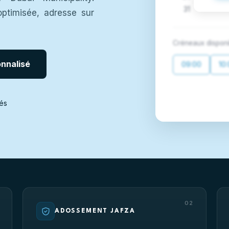
31
optimisée, adresse sur
Créneaux disponi
nnalisé
09:00
10
és
02
ADOSSEMENT JAFZA