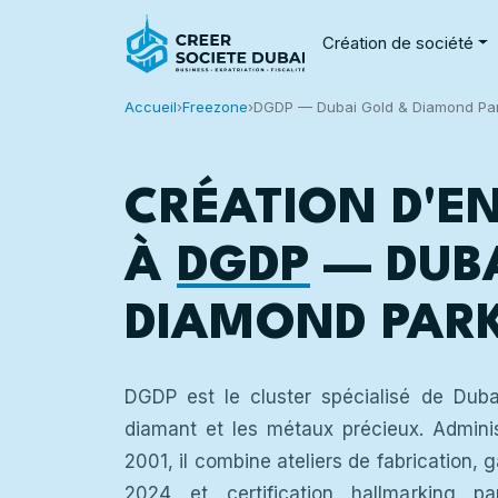
Création de société
Accueil
›
Freezone
›
DGDP — Dubai Gold & Diamond Pa
CRÉATION D'E
À
DGDP
— DUBA
DIAMOND PAR
DGDP est le cluster spécialisé de Dubaï 
diamant et les métaux précieux. Admini
2001, il combine ateliers de fabrication, g
2024 et certification hallmarking pa