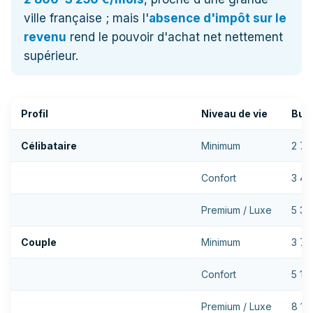
ville française ; mais l'
absence d'impôt sur le
revenu
rend le pouvoir d'achat net nettement
supérieur.
Profil
Niveau de vie
Bud
Célibataire
Minimum
2 79
Confort
3 49
Premium / Luxe
5 35
Couple
Minimum
3 72
Confort
5 11
Premium / Luxe
8 14