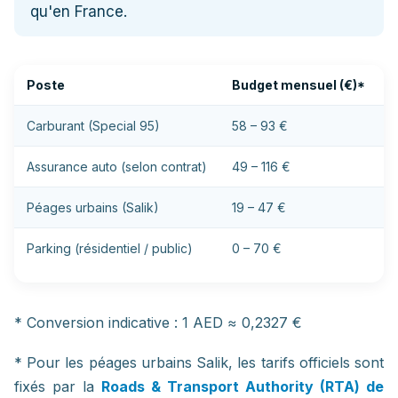
qu'en France.
Poste
Budget mensuel (€)*
B
Carburant (Special 95)
58 – 93 €
2
Assurance auto (selon contrat)
49 – 116 €
2
Péages urbains (Salik)
19 – 47 €
8
Parking (résidentiel / public)
0 – 70 €
0
* Conversion indicative : 1 AED ≈ 0,2327 €
* Pour les péages urbains Salik, les tarifs officiels sont
fixés par la
Roads & Transport Authority (RTA) de