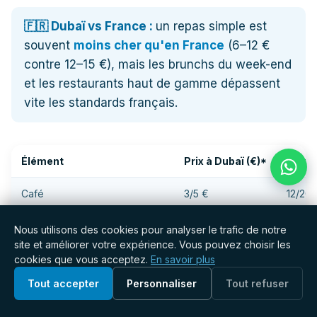
🇫🇷 Dubaï vs France :
un repas simple est
souvent
moins cher qu'en France
(6–12 €
contre 12–15 €), mais les brunchs du week-end
et les restaurants haut de gamme dépassent
vite les standards français.
Élément
Prix à Dubaï (€)*
Prix à
Café
3/5 €
12/20
Repas simple (petit restaurant)
6/12 €
25/50
Nous utilisons des cookies pour analyser le trafic de notre
site et améliorer votre expérience. Vous pouvez choisir les
Restaurant milieu de gamme
12/23 €
50/10
cookies que vous acceptez.
En savoir plus
Tout accepter
Personnaliser
Tout refuser
Restaurant haut de gamme
35/58 €
150/2