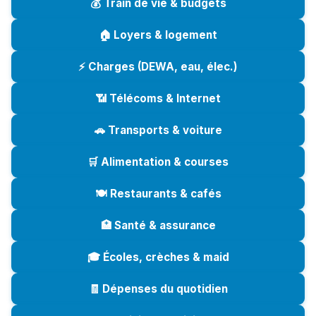
💰 Train de vie & budgets
🏠 Loyers & logement
⚡ Charges (DEWA, eau, élec.)
📶 Télécoms & Internet
🚗 Transports & voiture
🛒 Alimentation & courses
🍽️ Restaurants & cafés
🏥 Santé & assurance
🎓 Écoles, crèches & maid
🧾 Dépenses du quotidien