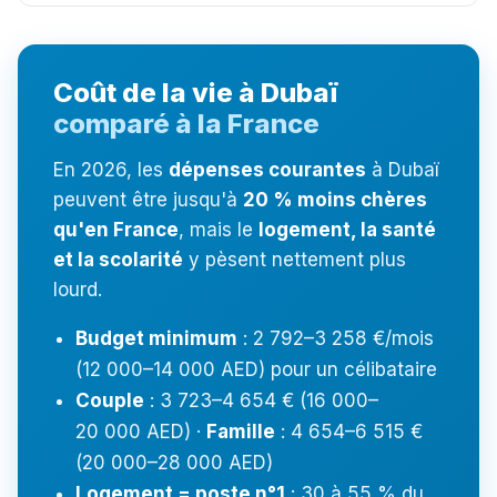
Coût de la vie à Dubaï
comparé à la France
En 2026, les
dépenses courantes
à Dubaï
peuvent être jusqu'à
20 % moins chères
qu'en France
, mais le
logement, la santé
et la scolarité
y pèsent nettement plus
lourd.
Budget minimum
: 2 792–3 258 €/mois
(12 000–14 000 AED) pour un célibataire
Couple
: 3 723–4 654 € (16 000–
20 000 AED) ·
Famille
: 4 654–6 515 €
(20 000–28 000 AED)
Logement = poste n°1
: 30 à 55 % du