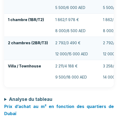
5 500/6 000 AED
5 500/9
1 chambre (1BR/T2)
1 862/1 978 €
1 862/3 
8 000/8 500 AED
8 000/1
2 chambres (2BR/T3)
2 792/3 490 €
2 792/4
12 000/15 000 AED
12 000/
Villa / Townhouse
2 211/4 188 €
3 258/6 
9 500/18 000 AED
14 000/
Analyse du tableau
Prix d’achat au m² en fonction des quartiers de
Dubaï