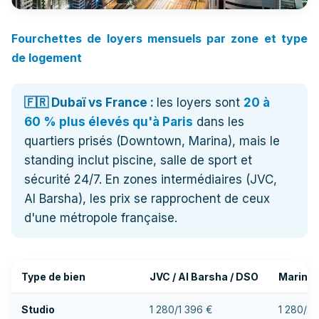
Fourchettes de loyers mensuels par zone et type
de logement
🇫🇷 Dubaï vs France :
les loyers sont
20 à
60 % plus élevés qu'à Paris
dans les
quartiers prisés (Downtown, Marina), mais le
standing inclut piscine, salle de sport et
sécurité 24/7. En zones intermédiaires (JVC,
Al Barsha), les prix se rapprochent de ceux
d'une métropole française.
Type de bien
JVC / Al Barsha / DSO
Marina 
Studio
1 280/1 396 €
1 280/2 