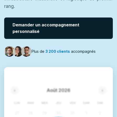
rang.
Demander un accompagnement
personnalisé
Plus de
3 200 clients
accompagnés
Août 2026
‹
›
LUN
MAR
MER
JEU
VEN
SAM
DIM
27
28
29
30
31
1
2