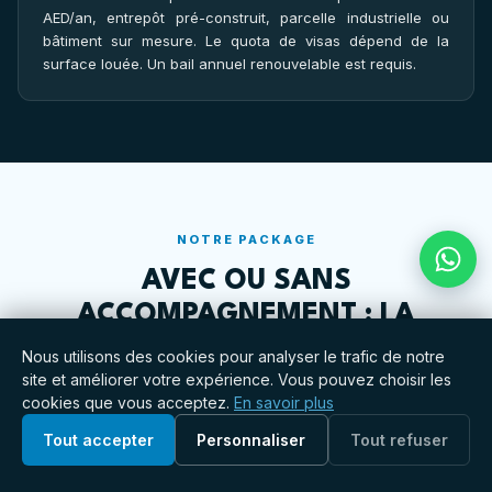
AED/an, entrepôt pré-construit, parcelle industrielle ou
bâtiment sur mesure. Le quota de visas dépend de la
surface louée. Un bail annuel renouvelable est requis.
NOTRE PACKAGE
AVEC OU SANS
ACCOMPAGNEMENT : LA
DIFFÉRENCE
Nous utilisons des cookies pour analyser le trafic de notre
site et améliorer votre expérience. Vous pouvez choisir les
Notre package prend en charge l'ensemble du
cookies que vous acceptez.
En savoir plus
parcours pour transformer une démarche complexe
Tout accepter
Personnaliser
Tout refuser
en une expérience fluide et maîtrisée.