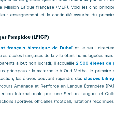
 la Mission Laïque française (MLF). Voici les cinq princip
e leur enseignement et la continuité assurée du primair
rges Pompidou (LFIGP)
nt français historique de Dubaï
et le seul directe
utres écoles françaises de la ville étant homologuées mai
rents à but non lucratif, il accueille
2 500 élèves de 
us principaux : la maternelle à Oud Metha, le primaire e
ection, les élèves peuvent rejoindre des
classes bilin
Parcours Aménagé et Renforcé en Langue Étrangère (PA
Section Internationale puis une Section Langues et Cult
ions sportives officielles (football, natation) reconnue