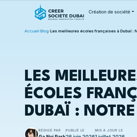
Création de société
Accueil
›
Blog
›
Les meilleures écoles françaises à Dubaï : N
LES MEILLEURE
ÉCOLES FRANÇ
DUBAÏ : NOTRE
RÉDIGÉ PAR
PUBLIÉ LE
MIS À JOUR LE
Ga Nui Park
26 juin 2026
1 juillet 2026