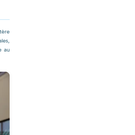
tère
ales,
e au