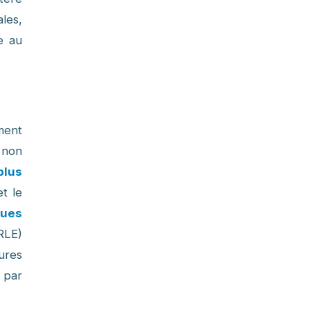
ales,
e au
ment
s non
plus
t le
gues
RLE)
ures
s par