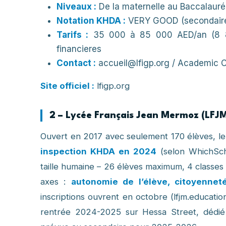
Niveaux :
De la maternelle au Baccalauré
Notation KHDA :
VERY GOOD (secondaire
Tarifs :
35 000 à 85 000 AED/an (8 800 
financieres
Contact :
accueil@lfigp.org
/ Academic Ci
Site officiel :
lfigp.org
2 – Lycée Français Jean Mermoz (LFJ
Ouvert en 2017 avec seulement 170 élèves, le
inspection KHDA en 2024
(selon WhichScho
taille humaine – 26 élèves maximum, 4 classes 
axes :
autonomie de l’élève, citoyennet
inscriptions ouvrent en octobre (lfjm.educati
rentrée 2024-2025 sur Hessa Street, dédié 