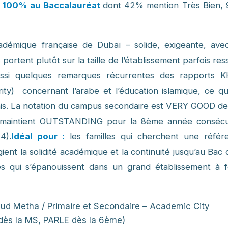
:
100% au Baccalauréat
dont 42% mention Très Bien,
démique française de Dubaï – solide, exigeante, ave
ortent plutôt sur la taille de l’établissement parfois res
si quelques remarques récurrentes des rapports 
) concernant l’arabe et l’éducation islamique, ce qu
çais. La notation du campus secondaire est VERY GOOD de
a maintient OUTSTANDING pour la 8ème année consécu
4).
Idéal pour :
les familles qui cherchent une référ
égient la solidité académique et la continuité jusqu’au Bac
es qui s’épanouissent dans un grand établissement à f
ud Metha / Primaire et Secondaire – Academic City
 dès la MS, PARLE dès la 6ème)