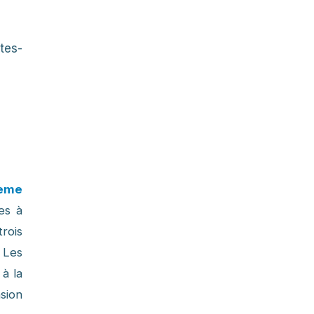
tes-
ième
es à
rois
 Les
à la
sion