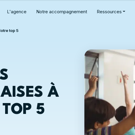
L'agence
Notre accompagnement
Ressources
otre top 5
S
AISES À
 TOP 5