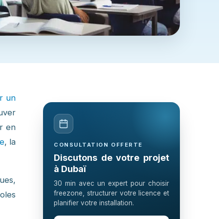
r un
ouver
r en
le
, la
CONSULTATION OFFERTE
Discutons de votre projet
à Dubaï
ues,
30 min avec un expert pour choisir
freezone, structurer votre licence et
oles
planifier votre installation.