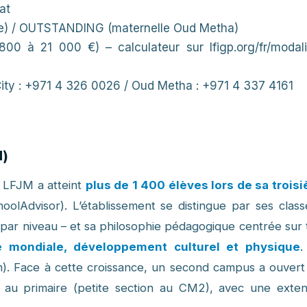
at
) / OUTSTANDING (maternelle Oud Metha)
à 21 000 €) – calculateur sur lfigp.org/fr/modali
ty : +971 4 326 0026 / Oud Metha : +971 4 337 4161
M)
 LFJM a atteint
plus de 1 400 élèves lors de sa trois
olAdvisor). L’établissement se distingue par ses class
par niveau – et sa philosophie pédagogique centrée sur t
é mondiale, développement culturel et physique
.
on). Face à cette croissance, un second campus a ouvert 
au primaire (petite section au CM2), avec une exten