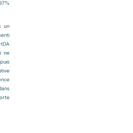
 97%
c un
senti
KHDA
i ne
puis
tive
ence
 dans
orte