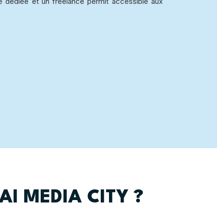
ce dédiée et un freelance permit accessible aux
.
I MEDIA CITY ?