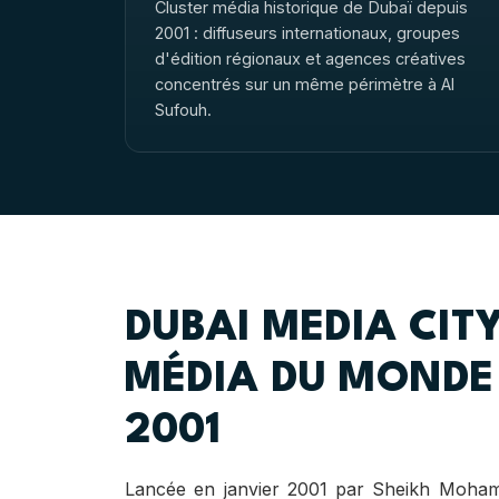
Cluster média historique de Dubaï depuis
2001 : diffuseurs internationaux, groupes
d'édition régionaux et agences créatives
concentrés sur un même périmètre à Al
Sufouh.
DUBAI MEDIA CITY
MÉDIA DU MONDE 
2001
Lancée en janvier 2001 par Sheikh Moha