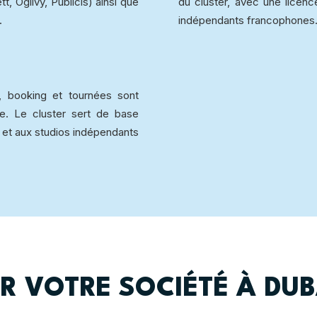
, Ogilvy, Publicis) ainsi que
du cluster, avec une licen
.
indépendants francophones
s, booking et tournées sont
e. Le cluster sert de base
 et aux studios indépendants
R VOTRE SOCIÉTÉ À DUBA