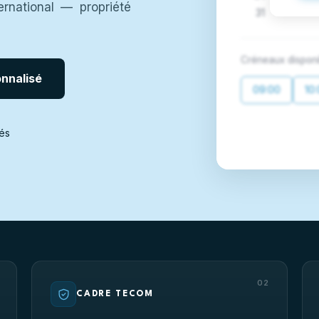
rnational — propriété
31
Créneaux disponi
nnalisé
09:00
10
és
02
CADRE TECOM