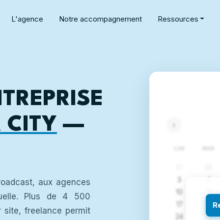
L'agence
Notre accompagnement
Ressources
NTREPRISE
 CITY
—
‹
LUN
MAR
27
28
3
4
roadcast, aux agences
10
11
suelle. Plus de 4 500
17
18
R
 site, freelance permit
24
25