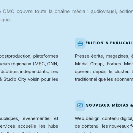
 DMC couvre toute la chaîne média : audiovisuel, édition
sique.
ÉDITION & PUBLICAT
postproduction, plateformes
Presse écrite, magazines, 
useurs régionaux (MBC, CNN,
Media Group, Forbes Midd
oducteurs indépendants. Les
opèrent depuis le cluster. 
 Studio City voisin pour les
traditionnel que les abonneme
NOUVEAUX MÉDIAS &
publiques, événementiel et
Web design, contenu digita
ervices accueille les hubs
de contenu : les nouveaux 