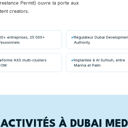
reelance Permit) ouvre la porte aux
tent creators.
00+ entreprises, 25 000+
Régulateur Dubai Developmen
fessionnels
Authority
teforme AXS multi-clusters
Implantée à Al Sufouh, entre
COM
Marina et Palm
ACTIVITÉS À DUBAI MED