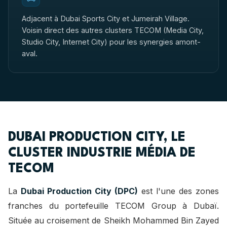
Adjacent à Dubai Sports City et Jumeirah Village.
Voisin direct des autres clusters TECOM (Media City,
Studio City, Internet City) pour les synergies amont-
aval.
DUBAI PRODUCTION CITY, LE
CLUSTER INDUSTRIE MÉDIA DE
TECOM
La
Dubai Production City (DPC)
est l'une des zones
franches du portefeuille TECOM Group à Dubaï.
Située au croisement de Sheikh Mohammed Bin Zayed