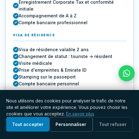
Enregistrement Corporate Tax et conformité
initiale
Accompagnement de A à Z
Compte bancaire professionnel
VISA DE RÉSIDENCE
Visa de résidence valable 2 ans
Changement de statut : touriste → résident
Visite médicale
Prise d'empreintes & Emirate ID
Stamping sur le passeport
Compte bancaire personnel
Nous utilisons des cookies pour analyser le trafic de notre
Demander un devis
site et améliorer votre expérience. Vous pouvez choisir les
cookies que vous acceptez.
En savoir plus
Tout accepter
Personnaliser
Tout refuser