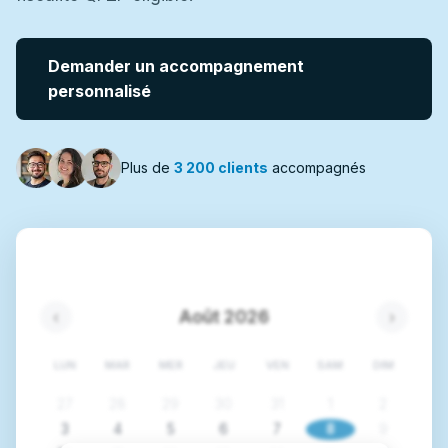
Demander un accompagnement
personnalisé
Plus de
3 200 clients
accompagnés
Août 2026
‹
›
LUN
MAR
MER
JEU
VEN
SAM
DIM
27
28
29
30
31
1
2
3
4
5
6
7
8
9