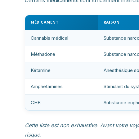
Certains médicaments sont strictement interdit
MÉDICAMENT
RAISON
Cannabis médical
Substance narco
Méthadone
Substance narco
Kétamine
Anesthésique so
Amphétamines
Stimulant du sys
GHB
Substance euphor
Cette liste est non exhaustive. Avant votre voya
risque.