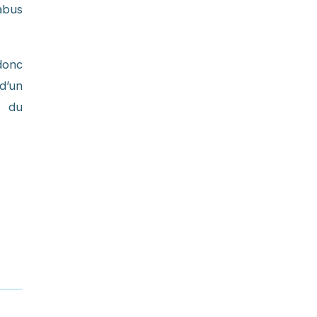
abus
donc
d’un
s du