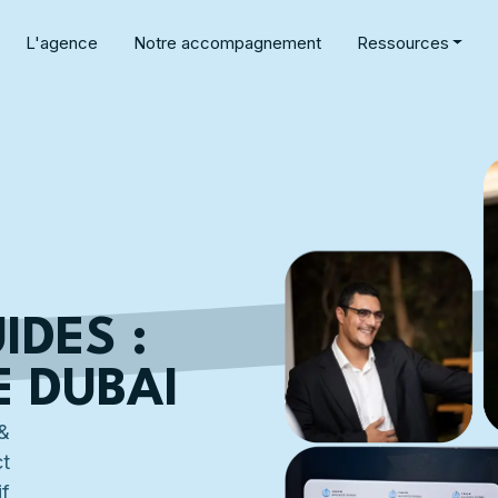
L'agence
Notre accompagnement
Ressources
IDES :
E DUBAI
&
t
f